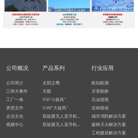
公司概况
产品系列
行业应用
公司简介
太阳之鹰
航拍航测
三和大事件
天眼
灾害勘察
工厂一角
S50“小旋风”
石油巡线
资质文件
S100“大旋风”
农林植保
双旋翼无人直升机—SG500
企业文化
城市消防解决方案
双旋翼无人直升机—S750
视频中心
森林灭火解决方案
工程建设解决方案