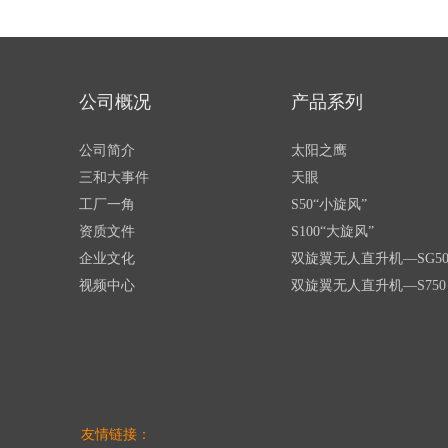
公司概况
产品系列
公司简介
太阳之鹰
三和大事件
天眼
工厂一角
S50“小旋风”
资质文件
S100“大旋风”
企业文化
双旋翼无人直升机—SG50
视频中心
双旋翼无人直升机—S750
友情链接：